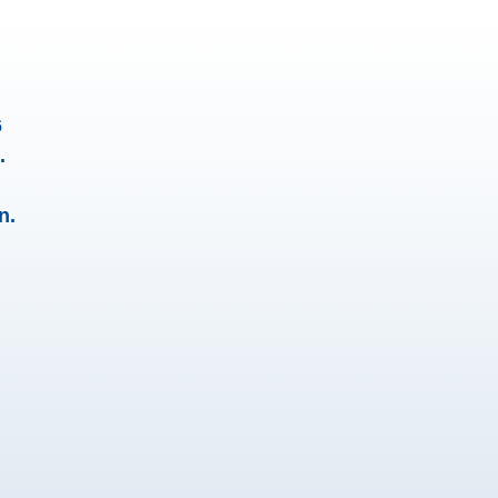
6
.
n.